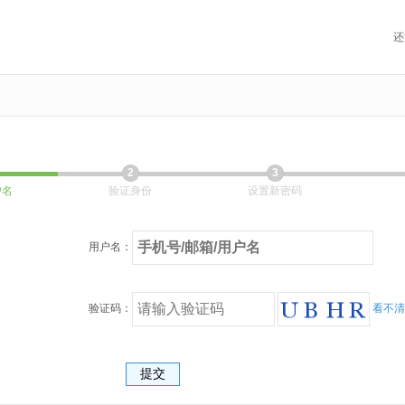
还
2
3
户名
验证身份
设置新密码
用户名：
验证码：
看不清