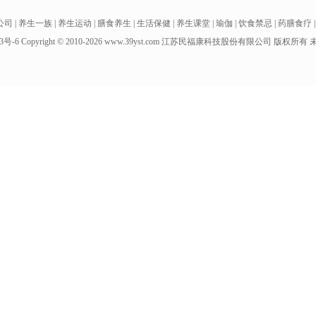
公司
|
养生一族
|
养生运动
|
膳食养生
|
生活保健
|
养生课堂
|
瑜伽
|
饮食禁忌
|
药膳食疗
3号-6
Copyright
©
2010-
2026 www.39yst.com 江苏民福康科技股份有限公司 版权所